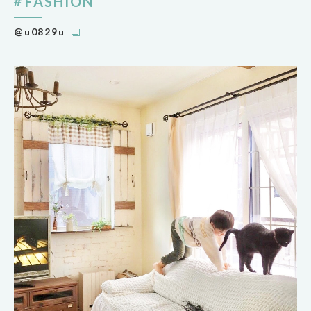
FASHION
@u0829u